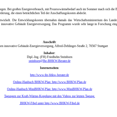
 liegen. Bei großen Energieverbrauch, mit Prozesswärmebedarf auch im Sommer mach sich die B
ng, die einen beträchtlichen Teil der Anschaffungskosten abdeckt.
ickelt. Die Entwicklungskosten übernahm damals das Wirtschaftsministerium des Lande
orn innovative Gebäude Energieversorgung. Das Programm wurde sehr lange in Forschung einge
Anschrift
:
orn innovative Gebäude-Energieversorgung, Alfred-Dehlinger-Straße 2, 70567 Stuttgart
Inhaber
:
Dipl.-Ing. (FH) Friedhelm Steinborn
steinborn@Ihr-BHKW-Berater.de
Internetseiten
:
http://www.ihr-bhkw-berater.de
Online-Hanbuch BHKW-Plan: http://www.BHKW-Plan.de
Online-Hanbuch MiniBHKW-Plan: http://www.MiniBHKW-Plan.de
Tagungen zur Kraft-Wärme-Kopplung mit den Videos zur letzten Tagung.
BHKW-Fibel unter http://www.BHKW-Fibel.de