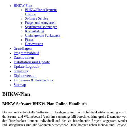
BHKW-Plan
BHKW-Plan Allgemein
Historie
Software Service
Fragen und Antworten
Systemvoraussetzungen
Kurzanleitung
Umfangreiche Funktionen
Firma
Demoversion
Grundlagen
Programmablauf
Datenbanken
Installation und Update
Update Logbuch
Schulung
Diplomversion
Impressum & Datenschutz
Sitemap
BHKW-Plan
BHKW Software BHKW-Plan Online-Handbuch
Die von uns entwickelte Software zur Auslegung und Wirtschaftlichkeitsberechnung von Bl
der Strom- und Wärmebedarf (auch im Sanierungsfall) berechnet. Eine große Datenbank v
der Datenbanken können individuell auf das zu berechnende Projekt angepasst werde
Industriegebietes sind alle Varianten berechenbar. Dabei können neben Neubau und Bestand